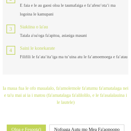
E faia e le au gaosi oloa le taumafaiga e faʻafesoʻotaʻi ma
logoina le kamupani
Siakiina o la'au
3
Taiala a'oa'oga fa'apitoa, asiasiga masani
Saini le konekarate
4
Filifili le faʻataʻitaʻiga ma tuʻuina atu le faʻamoemoega e faʻatau
Ia maua fua le ofo maualalo, fa'amolemole fa'atumu fa'amatalaga nei
e ta'u mai ai ia i matou (fa'amatalaga fa'alilolilo, e le fa'asalalauina i
le lautele)
Oloa e Fesoota'i
Nofoaga Autu mo Mea Fa'aopoopo