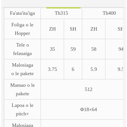
Fa'ata'ita'iga
Th315
Th400
Foliga o le
ZH
SH
ZH
SH
Hopper
Tele o
35
59
58
94
felauaiga
Malosiaga
3.75
6
5.9
9.5
o le pakete
Mamao o le
512
pakete
Lapoa o le
Φ18×64
pitch×
Malosiaga