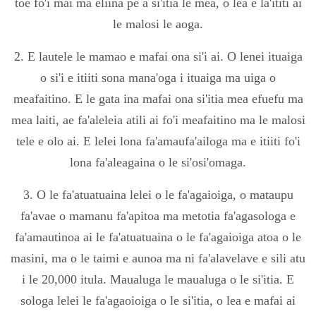
toe fo'i mai ma eliina pe a si'itia le mea, o lea e la'ititi ai
le malosi le aoga.
2. E lautele le mamao e mafai ona si'i ai. O lenei ituaiga
o si'i e itiiti sona mana'oga i ituaiga ma uiga o
meafaitino. E le gata ina mafai ona si'itia mea efuefu ma
mea laiti, ae fa'aleleia atili ai fo'i meafaitino ma le malosi
tele e olo ai. E lelei lona fa'amaufa'ailoga ma e itiiti fo'i
lona fa'aleagaina o le si'osi'omaga.
3. O le fa'atuatuaina lelei o le fa'agaioiga, o mataupu
fa'avae o mamanu fa'apitoa ma metotia fa'agasologa e
fa'amautinoa ai le fa'atuatuaina o le fa'agaioiga atoa o le
masini, ma o le taimi e aunoa ma ni fa'alavelave e sili atu
i le 20,000 itula. Maualuga le maualuga o le si'itia. E
sologa lelei le fa'agaoioiga o le si'itia, o lea e mafai ai