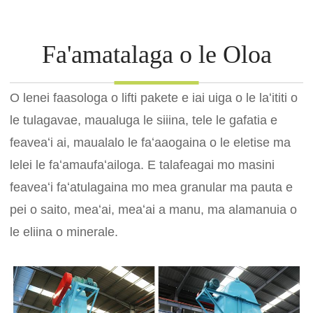
Fa'amatalaga o le Oloa
O lenei faasologa o lifti pakete e iai uiga o le laʻititi o
le tulagavae, maualuga le siiina, tele le gafatia e
feaveaʻi ai, maualalo le faʻaaogaina o le eletise ma
lelei le faʻamaufaʻailoga. E talafeagai mo masini
feaveaʻi faʻatulagaina mo mea granular ma pauta e
pei o saito, meaʻai, meaʻai a manu, ma alamanuia o
le eliina o minerale.