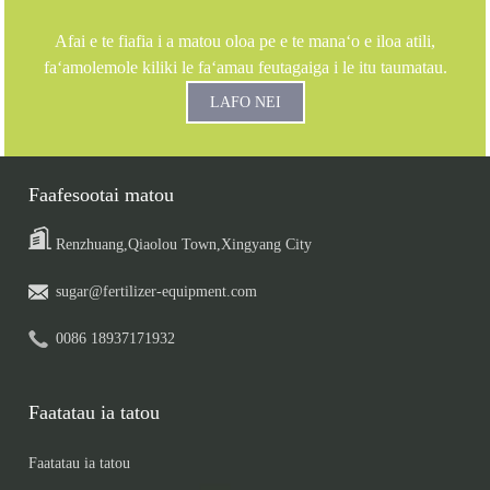
Afai e te fiafia i a matou oloa pe e te manaʻo e iloa atili,
faʻamolemole kiliki le faʻamau feutagaiga i le itu taumatau.
LAFO NEI
Faafesootai matou
Renzhuang,Qiaolou Town,Xingyang City
sugar@fertilizer-equipment.com
0086 18937171932
Faatatau ia tatou
Faatatau ia tatou