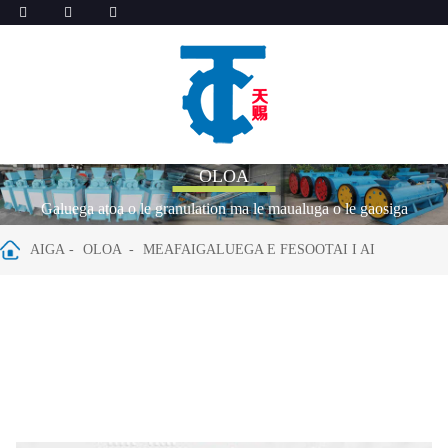
OLOA
Galuega atoa o le granulation ma le maualuga o le gaosiga
AIGA
OLOA
MEAFAIGALUEGA E FESOOTAI I AI