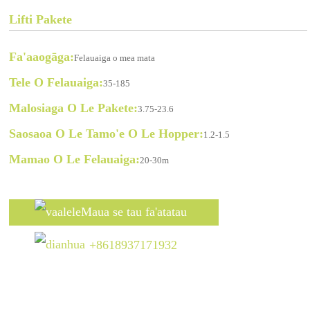
Lifti Pakete
Fa'aaogāga:
Felauaiga o mea mata
Tele O Felauaiga:
35-185
Malosiaga O Le Pakete:
3.75-23.6
Saosaoa O Le Tamo'e O Le Hopper:
1.2-1.5
Mamao O Le Felauaiga:
20-30m
Maua se tau fa'atatau
+8618937171932