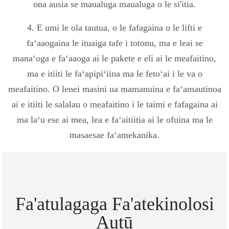
ona ausia se maualuga maualuga o le si'itia.
4. E umi le ola tautua, o le fafagaina o le lifti e
faʻaaogaina le ituaiga tafe i totonu, ma e leai se
manaʻoga e faʻaaoga ai le pakete e eli ai le meafaitino,
ma e itiiti le faʻapipiʻiina ma le fetoʻai i le va o
meafaitino. O lenei masini ua mamanuina e faʻamautinoa
ai e itiiti le salalau o meafaitino i le taimi e fafagaina ai
ma laʻu ese ai mea, lea e faʻaitiitia ai le ofuina ma le
masaesae faʻamekanika.
Fa'atulagaga Fa'atekinolosi
Autū