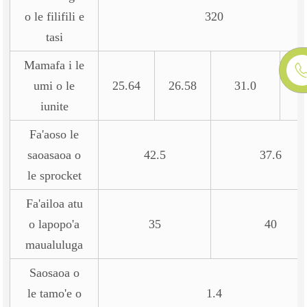
o le filifili e
320
tasi
Mamafa i le
umi o le
25.64
26.58
31.0
31
iunite
Fa'aoso le
saoasaoa o
42.5
37.6
le sprocket
Fa'ailoa atu
o lapopo'a
35
40
maualuluga
Saosaoa o
le tamo'e o
1.4