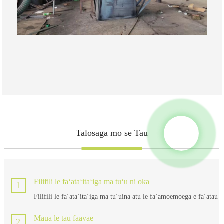
Talosaga mo se Tau
Filifili le faʻataʻitaʻiga ma tuʻu ni oka
1
Filifili le faʻataʻitaʻiga ma tuʻuina atu le faʻamoemoega e faʻatau
Maua le tau faavae
2