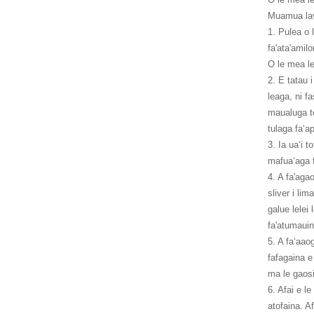
Muamua lava
1. Pulea o l
fa'ata'amilo
O le mea le
2. E tatau 
leaga, ni fa
maualuga tel
tulaga faʻap
3. Ia uaʻi t
mafuaʻaga fa
4. A fa'agao
sliver i lim
galue lelei 
fa'atumauin
5. A faʻaao
fafagaina e
ma le gaosi
6. Afai e le
atofaina. A