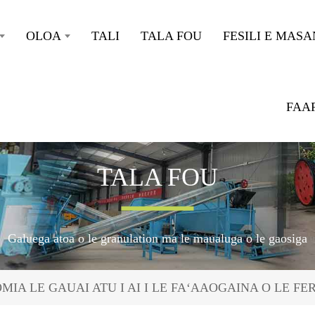
OLOA
TALI
TALA FOU
FESILI E MASA
FAA
TALA FOU
Galuega atoa o le granulation ma le maualuga o le gaosiga
IA LE GAUAI ATU I AI I LE FAʻAAOGAINA O LE F