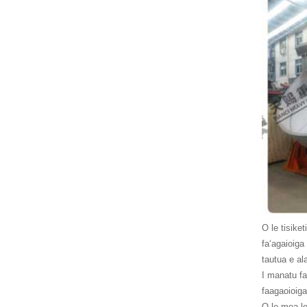
O le tisiket
faʻagaioiga
tautua e ala
I manatu faa
faagaoioiga
O le mea le