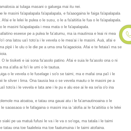
faamalosia ai tulaga masani o galuega mai itu nei.
lue le masini fa'apalapala fa'apalapala, e fa'aaogaina le faiga fa'apalapala
ai e le lelei le pulea o le susu, o le a fa'aitiitia le fua o le fa'apalapala.
 o le masini fa'apalapala i mea mata o le fa'apalapala.
o meafaitino eseese pe a pulea le faʻatumu, ma ia mautinoa e leai ni mea
foʻi ona latou uaʻi totoʻa i le vevela o le meaʻai i le masini. Auā, afai e
 ma pipii i le ulu o le die pe a uma ona faʻagaoioia. Afai e te fetaiaʻi ma se
ioia.
a. O le tisiketi e iai sona faʻasolo patino. Afai e suia le faʻasolo ona o ni
la ma aʻafia ai foʻi le umi o le tautua.
e suiga o le vevela o le fuselage i so'o se taimi, ma e mafai ona pa'i i le
pipii le sliver i lima. Ona tausia lea o se vevela mautu o le masini pe a
ua'i toto'a i le vevela e lata ane i le pu e alu ese ai le ea se'ia o'o ina
molemole ma atoatoa, e tatau ona gauai atu i le faʻamautinoaina o le
aoasaoa o le fafagaina o masini ina ia ʻalofia ai le faʻaitiitia o le lelei
 e siaki pe ua matuā fufusi le va i le va o soʻoga, ma tatala i le taimi
 e tatau ona toe faaleleia ma toe faatumuina i le taimi atofaina.