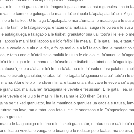
, o le tisiketi granulator i le faagasologaina i aso taitasi o granules. Ina ia 
e vai i le taimi o le galuega a le masini fa'apalapala fa'apalapala fa'aola. A ga
milo o le tisiketi. O le faiga fa'apalapala e mana'omia ai le maualuga o le susu. Af
a, i le taimi o le fa'agasologa, e tatau ona mataala i suiga i le pulea o le susu
i le aufaigaluega e faʻagaoioia le tisiketi granulator ona uaʻi totoʻa i le lelei 
si lapopoʻa ma ni fasi lapopoʻa o loʻo fefiloi i le meaʻai. E le gata i lea, e tatau 
e le vevela o le ulu o le die, e foliga mai o le a leʻi faʻapipiʻiina le meafaitino
ea, e tatau ona e faʻatali seʻia malūlū le ulu o le die aʻo leʻi faʻaauau le faʻagao
otoʻa i le suiga o le tulimanu o le faʻasolo o le tisiketi i le taimi o le faʻagaoioig
ʻafuaseʻi, o le a aʻafia ai foʻi le fua faʻatatau o le faʻasolo o fasi palatini faʻao
ioia le tisiketi granulator, e tatau fo'i i le tagata fa'agaoioia ona ua'i toto'a i l
a mama. Afai e le pipii le sliver i lima, e tatau ona si'itia vave le vevela se'ia 
le granulator, ma 'aua ne'i fa'atagaina le vevela e fesuisuia'i. E le gata i lea, ia 
a le vevela o le ulu o le masini i le tusa ma le 200 tikeri Celsius.
gaina se tisiketi granulator, ina ia mautinoa o granules ua gaosia e tutusa, la
 tutusa ma lava, ma e tatau ona fetaui lelei le saoasaoa o le Faʻagasologa ma le s
ga o granules.
 mautu le faagaoioiga o le tino o le tisiketi granulator, e tatau ona e uaʻi totoʻa
fai e iloa ua vevela le vaega o le bearing o le reducer pe o faatasi ma se pisa,