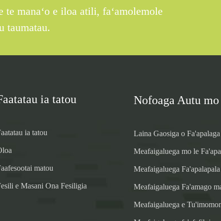
 e te manaʻo e iloa atili, faʻamolemole
tu taumatau.
Faatatau ia tatou
Nofoaga Autu mo
aatatau ia tatou
Laina Gaosiga o Fa'apalaga
Oloa
Meafaigaluega mo le Fa'apa
Faafesootai matou
Meafaigaluega Fa'apalapala
esili e Masani Ona Fesiligia
Meafaigaluega Fa'amago ma
Meafaigaluega e Tu'imomo