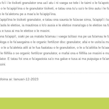
 foʻi i le tisiketi granulator ona uaʻi atu i ni vaega se tele i le taimi o le faʻa
i o le faʻapipiʻiina o le granulator tisiketi, e tatau ona tuʻu saʻo le tino autu i 
 le faʻaletonu pe a maeʻa le faʻapipiʻiina.
fa'apipi'iina le tisiketi granulator, e tatau ona saunia le fa'avae sima, fa'apipi'i 
fa'aola le eletise, ia mautinoa o lo'o ausia e le eletise mana'oga o le eletise na 
u e tusa ai ma le eletise o le masini.
na fa'apipi'i, siaki pe ua matala fa'amau i vaega ta'itasi ma pe ua fa'amau le fai
loga o le faʻaaogaina o le organic fertilizer disc granulator, afai e te usitaʻia
 o le a faʻaleleia atili ai le fua faatatau o le granulation, o le a faʻaitiitia le f
e filifilia o se organic fertilizer granulator, e mafai ona e filifilia se masini 
ator. E tatau foi ona e faʻagaoioia saʻo ma galue e tusa ai ma puipuiga e faʻamau
sini.
afoina ai: Ianuari-12-2023