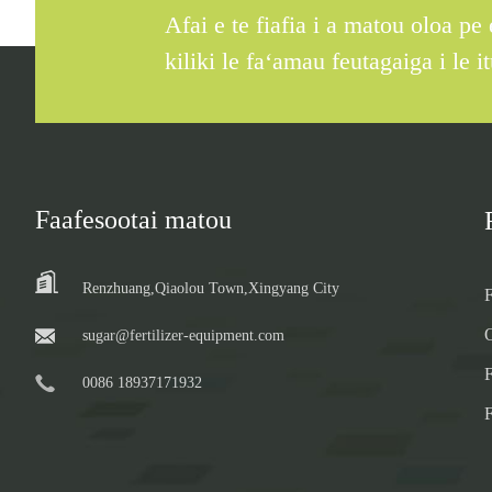
Afai e te fiafia i a matou oloa pe
kiliki le faʻamau feutagaiga i le i
Faafesootai matou
Renzhuang,Qiaolou Town,Xingyang City
F
sugar@fertilizer-equipment.com
0086 18937171932
F