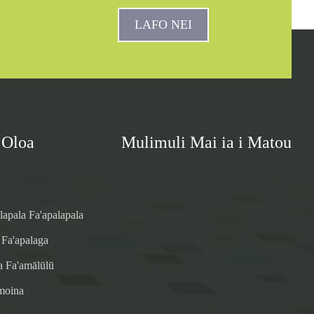
LAFO NEI
 Oloa
Mulimuli Mai ia i Matou
lapala Fa'apalapala
 Fa'apalaga
 Fa'amālūlū
moina