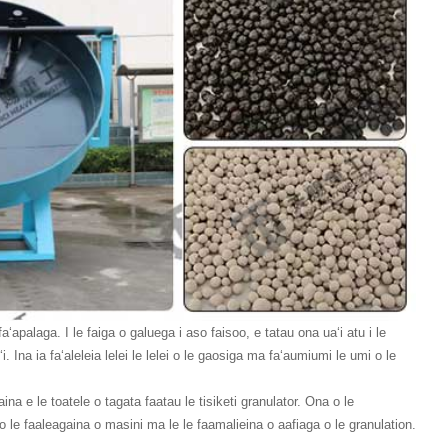
faʻapalaga. I le faiga o galuega i aso faisoo, e tatau ona uaʻi atu i le
 Ina ia faʻaleleia lelei le lelei o le gaosiga ma faʻaumiumi le umi o le
ina e le toatele o tagata faatau le tisiketi granulator. Ona o le
 o le faaleagaina o masini ma le le faamalieina o aafiaga o le granulation.