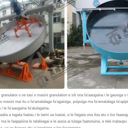
i granulator o se tasi o masini granulation e sili ona faʻaaogaina i le gaosiga o 
 o masini mai itu o faʻamatalaga faʻagaioiga, puipuiga ma faʻamatalaga faʻapipiʻi.
 i le faʻaaogaina faʻatulagaina.
alia a tagata faatau i le taimi ua tuanai, e le faigata ona iloa atu o loo faaaoga
 ma le faapipiiina le talafeagai e le ausia ai tulaga faatonuina, e tele mataupu
a, ua ou faasoa atu ai lapataiga o loo faaaogaina.