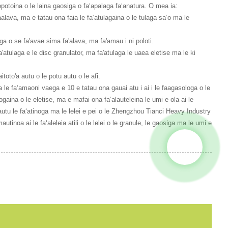
potopotoina o le laina gaosiga o faʻapalaga faʻanatura. O mea ia:
le faalava, ma e tatau ona faia le faʻatulagaina o le tulaga saʻo ma le
i luga o se fa'avae sima fa'alava, ma fa'amau i ni poloti.
fa'atulaga e le disc granulator, ma fa'atulaga le uaea eletise ma le ki
toto'a autu o le potu autu o le afi.
 ma le faʻamaoni vaega e 10 e tatau ona gauai atu i ai i le faagasologa o le
aʻaaogaina o le eletise, ma e mafai ona faʻalauteleina le umi e ola ai le
e mautu le faʻatinoga ma le lelei e pei o le Zhengzhou Tianci Heavy Industry
tinoa ai le faʻaleleia atili o le lelei o le granule, le gaosiga ma le umi e