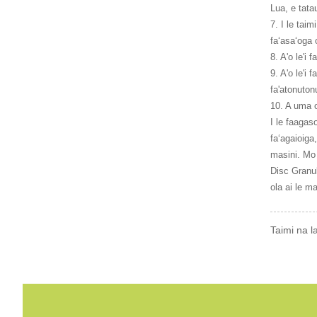
Lua, e tatau
7. I le taim
faʻasaʻoga o
8. A'o le'i 
9. A'o le'i 
fa'atonuton
10. A uma o
I le faagaso
faʻagaioiga,
masini. Mo l
Disc Granul
ola ai le ma
Taimi na l